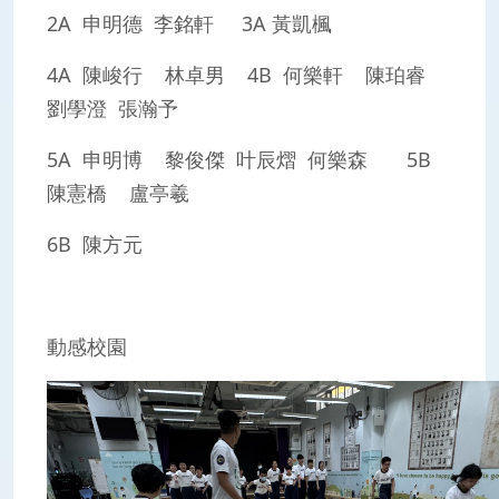
2A 申明德 李銘軒 3A 黃凱楓
4A 陳峻行 林卓男 4B 何樂軒 陳珀睿
劉學澄 張瀚予
5A 申明博 黎俊傑 叶辰熠 何樂森 5B
陳憲橋 盧亭羲
6B 陳方元
動感校園