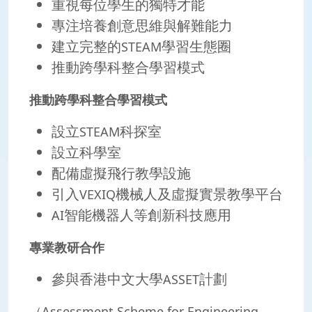
重視每位學生的獨特才能
專注培養創意思維與解難能力
建立完整的
學習生態圈
STEAM
推動跨學科整合學習模式
推動跨學科整合學習模式
設立
科探室
STEAM
設立科學室
配備虛擬飛行教學設施
引入
機械人及虛擬實景教學平台
VEXIQ
智能機器人等創新科技應用
AI
專業教研合作
參與香港中文大學
計劃
ASSET
（
Assessment Scheme for Engineering