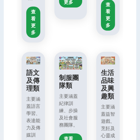
更多
查
看
查
更
看
多
更
多
語文
生活
制服團
及傳
品味
隊類
理類
及興
趣類
主要涵蓋
主要涵
紀律訓
蓋語言
主要涵
練、步操
學習、
蓋益智
及社會服
表達能
遊戲、
務團隊。
力及傳
烹飪及
媒訓
心靈成
查看