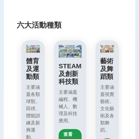
六大活動種類
體育
藝術
STEAM
及運
及舞
及創新
動類
蹈類
科技類
主要涵
主要涵
主要涵蓋
蓋各類
蓋視覺
編程、機
球類、
藝術、
械人、數
田徑、
文化藝
理及科技
體能訓
術及各
應用。
練及新
類舞
興運
蹈。
查看
動。