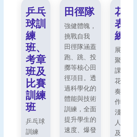
乒乓
田徑隊
花式
球訓
表演
強健體魄，
練
練班
挑戰自我
班、
田徑隊涵蓋
展現動
跑、跳、投
考章
聚默契
擲等核心田
班及
課程結
徑項目。透
花式、
比賽
過科學化的
奏與團
訓練
體能與技術
作。學
班
訓練，全面
淺入深
提升學生的
乒乓球
人花式
速度、爆發
訓練
及大繩