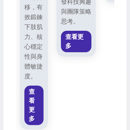
發科技興趣
移，有
與團隊策略
效鍛鍊
思考。
下肢肌
力、核
查看更
多
心穩定
性與身
體敏捷
度。
查
看
更
多