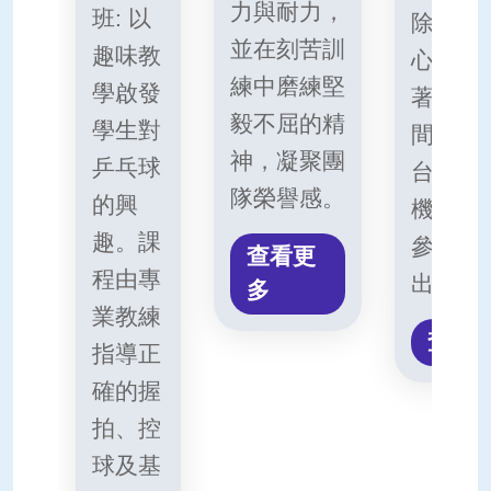
力與耐力，
班: 以
除了鍛
並在刻苦訓
趣味教
心肺功
練中磨練堅
學啟發
著重培
毅不屈的精
學生對
間的默
神，凝聚團
乒乓球
台展現
隊榮譽感。
的興
機會代
趣。課
參與各
查看更
程由專
出。
多
業教練
查看
指導正
確的握
拍、控
球及基