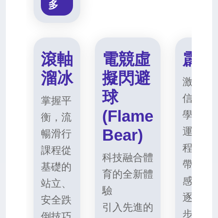
多
滾軸
電競虛
霹靂
溜冰
擬閃避
激發律
球
信展現
掌握平
(Flame
學習奧
衡，流
運動項
Bear)
暢滑行
程由專
課程從
科技融合體
帶領，
基礎的
育的全新體
感訓練
站立、
驗
逐步教
安全跌
引入先進的
步
倒技巧