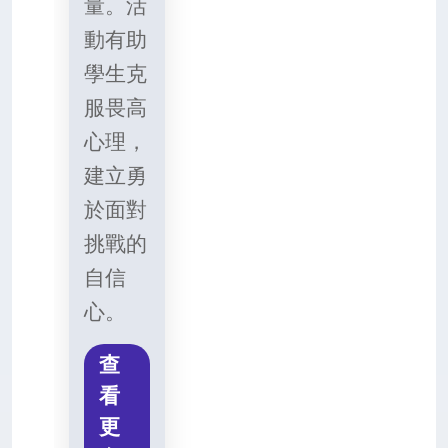
量。活
動有助
學生克
服畏高
心理，
建立勇
於面對
挑戰的
自信
心。
查
看
更