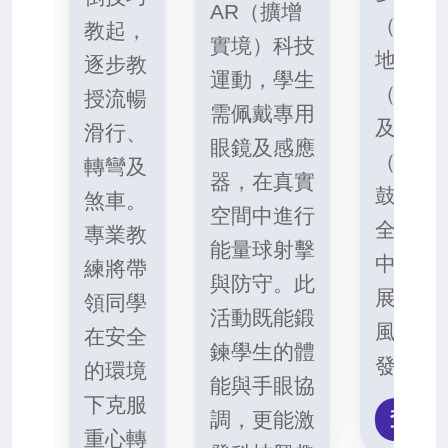
AR（擴增
（Rock
教起，
實境）科技
地板動
逐步教
運動，學生
（Foot
授流暢
需佩戴專用
及定格
滑行、
眼鏡及感應
（Free
轉彎及
器，在真實
鼓勵學
煞車。
空間中進行
全的技
專業教
能量球射擊
中發揮
練將帶
與防守。此
展現個
領同學
活動既能鍛
風格與
在安全
鍊學生的體
發力。
的環境
能與手眼協
下克服
查看
調，更能激
重心轉