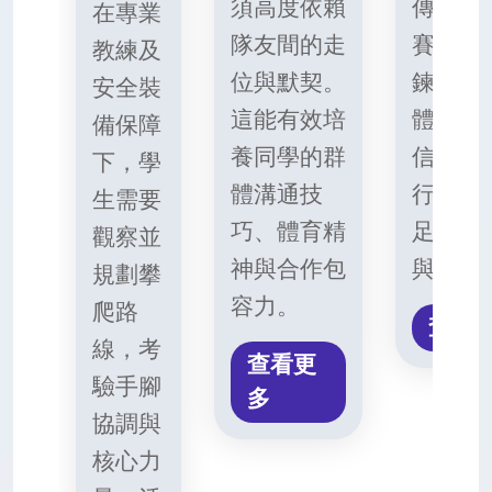
須高度依賴
傳球及
在專業
隊友間的走
賽中，
教練及
位與默契。
鍊足球
安全裝
這能有效培
體能，
備保障
養同學的群
信地以
下，學
體溝通技
行溝通
生需要
巧、體育精
足球英
觀察並
神與合作包
與團隊
規劃攀
容力。
爬路
查看
線，考
查看更
驗手腳
多
協調與
核心力