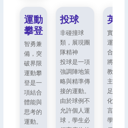
運動
投球
英語
攀登
非碰撞球
實踐中
類，展現團
運動與
智勇兼
隊精神
合
備，突
投球是一項
將會聘
破界限
強調陣地策
教練以
運動攀
略與精準傳
主持訓
登是一
接的運動。
足球的
項結合
由於球例不
化為自
體能與
允許個人運
言學習
思考的
球，學生必
學生在
運動。