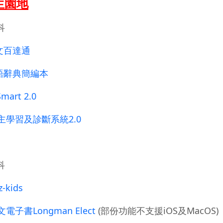
生園地
科
文百達通
語辭典簡編本
Smart 2.0
主學習及診斷系統2.0
科
z-kids
電子書Longman Elect
(部份功能不支援iOS及MacOS)