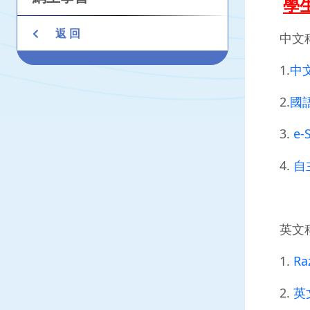
學
返 回
中文
1.
中
2.
國
3.
e-
4.
自
英文
1.
Ra
2.
英文