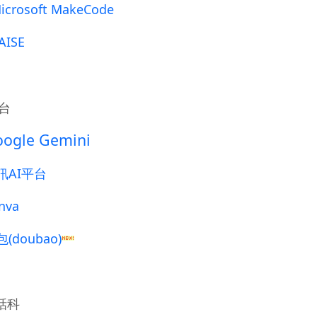
icrosoft MakeCode
AISE
平台
ogle Gemini
訊AI平台
nva
(doubao)
話科