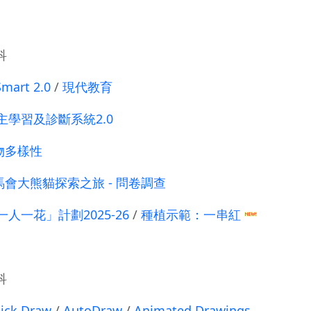
科
Smart 2.0
/
現代教育
主學習及診斷系統2.0
物多樣性
馬會大熊貓探索之旅 - 問卷調查
一人一花」計劃2025-26
/
種植示範：一串紅
科
ick Draw
/
AutoDraw
/
Animated Drawings