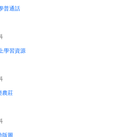
學普通話
科
上學習資源
科
樂農莊
科
動版圖