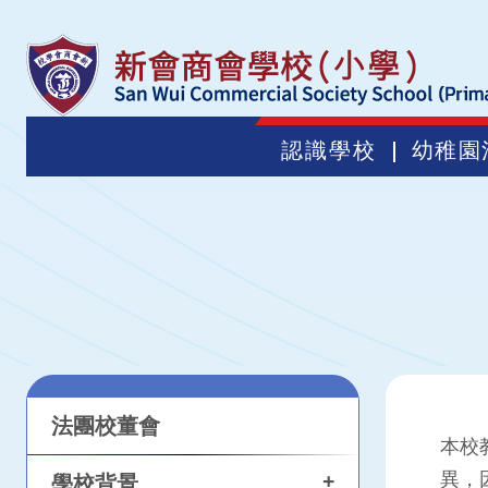
認識學校
幼稚園
法團校董會
本校
異，
+
學校背景